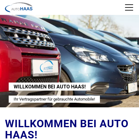
Startseite
Fahrzeuge
Firmenprofil
Service
WILLKOMMEN BEI AUTO HAAS!
Ihr Vertragspartner für gebrauchte Automobile!
Team
Garantie
WILLKOMMEN BEI AUTO
HAAS!
Kontakt